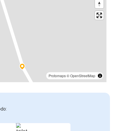
Protomaps
©
OpenStreetMap
odo: