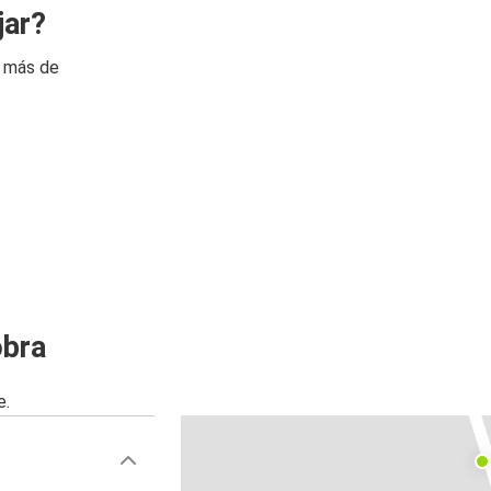
jar?
n más de
obra
e.