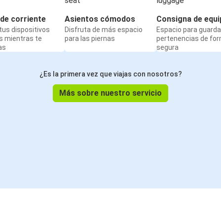
de corriente
Asientos cómodos
Consigna de equi
us dispositivos
Disfruta de más espacio
Espacio para guarda
s mientras te
para las piernas
pertenencias de fo
as
segura
¿Es la primera vez que viajas con nosotros?
Más sobre nuestro servicio