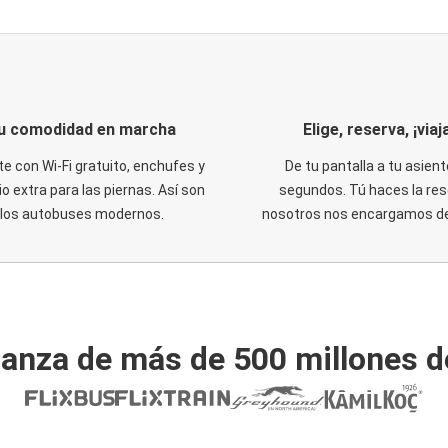
u comodidad en marcha
Elige, reserva, ¡viaja
te con Wi-Fi gratuito, enchufes y
De tu pantalla a tu asient
o extra para las piernas. Así son
segundos. Tú haces la res
los autobuses modernos.
nosotros nos encargamos del
ianza de más de 500 millones d