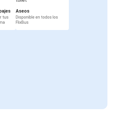
pajes
Aseos
r tus
Disponible en todos los
rma
FlixBus