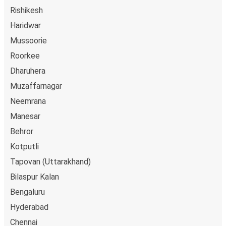
Rishikesh
Haridwar
Mussoorie
Roorkee
Dharuhera
Muzaffarnagar
Neemrana
Manesar
Behror
Kotputli
Tapovan (Uttarakhand)
Bilaspur Kalan
Bengaluru
Hyderabad
Chennai