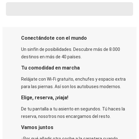
Conectándote con el mundo
Un sinfín de posibilidades. Descubre más de 8.000
destinos en más de 40 países.
Tu comodidad en marcha
Relájate con Wi-Fi gratuito, enchufes y espacio extra
para las piernas. Así son los autobuses modernos.
Elige, reserva, ¡viaja!
De tu pantalla a tu asiento en segundos. Tú haces la
reserva, nosotros nos encargamos del resto.
Vamos juntos
¿Por qué añadir otro coche a la carretera cuando