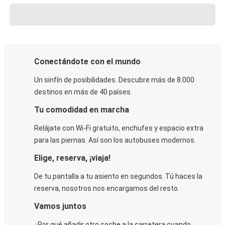
Conectándote con el mundo
Un sinfín de posibilidades. Descubre más de 8.000
destinos en más de 40 países.
Tu comodidad en marcha
Relájate con Wi-Fi gratuito, enchufes y espacio extra
para las piernas. Así son los autobuses modernos.
Elige, reserva, ¡viaja!
De tu pantalla a tu asiento en segundos. Tú haces la
reserva, nosotros nos encargamos del resto.
Vamos juntos
¿Por qué añadir otro coche a la carretera cuando