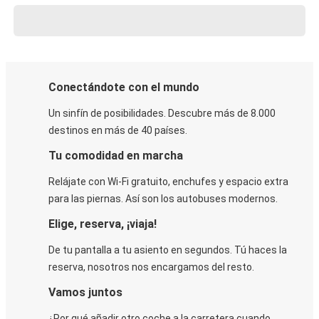
Conectándote con el mundo
Un sinfín de posibilidades. Descubre más de 8.000
destinos en más de 40 países.
Tu comodidad en marcha
Relájate con Wi-Fi gratuito, enchufes y espacio extra
para las piernas. Así son los autobuses modernos.
Elige, reserva, ¡viaja!
De tu pantalla a tu asiento en segundos. Tú haces la
reserva, nosotros nos encargamos del resto.
Vamos juntos
¿Por qué añadir otro coche a la carretera cuando