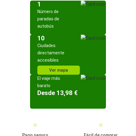
1
Número de
paradas de
autobús
10
Ciudades
directamente
accesibles
Ver mapa
El viaje más
barato
Desde 13,98 €
Pago seguro
Fácil de comprar