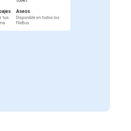
pajes
Aseos
r tus
Disponible en todos los
rma
FlixBus