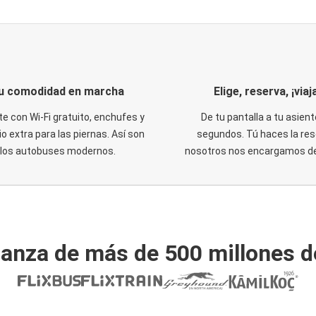
u comodidad en marcha
Elige, reserva, ¡viaja
te con Wi-Fi gratuito, enchufes y
De tu pantalla a tu asient
o extra para las piernas. Así son
segundos. Tú haces la res
los autobuses modernos.
nosotros nos encargamos del
ianza de más de 500 millones d