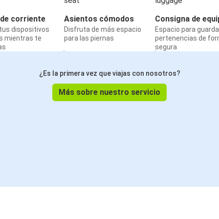
de corriente
Asientos cómodos
Consigna de equi
us dispositivos
Disfruta de más espacio
Espacio para guarda
s mientras te
para las piernas
pertenencias de fo
as
segura
¿Es la primera vez que viajas con nosotros?
Más sobre nuestro servicio