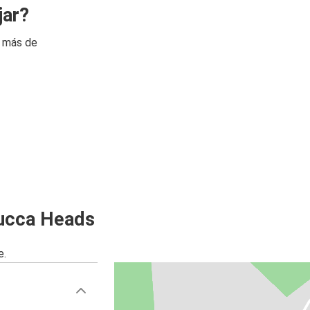
jar?
n más de
ucca Heads
e.