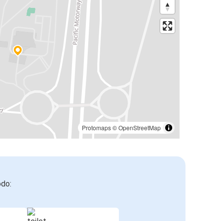
Protomaps
©
OpenStreetMap
odo: