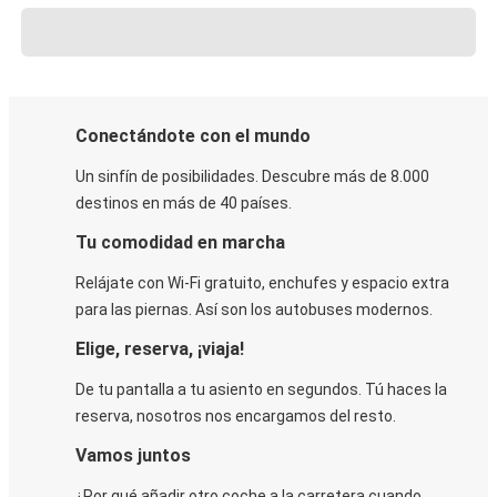
Conectándote con el mundo
Un sinfín de posibilidades. Descubre más de 8.000
destinos en más de 40 países.
Tu comodidad en marcha
Relájate con Wi-Fi gratuito, enchufes y espacio extra
para las piernas. Así son los autobuses modernos.
Elige, reserva, ¡viaja!
De tu pantalla a tu asiento en segundos. Tú haces la
reserva, nosotros nos encargamos del resto.
Vamos juntos
¿Por qué añadir otro coche a la carretera cuando