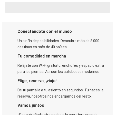
Conectándote con el mundo
Un sinfín de posibilidades. Descubre más de 8.000
destinos en más de 40 países.
Tu comodidad en marcha
Relájate con Wi-Fi gratuito, enchufes y espacio extra
para las piernas. Así son los autobuses modernos.
Elige, reserva, ¡viaja!
De tu pantalla a tu asiento en segundos. Tú haces la
reserva, nosotros nos encargamos del resto.
Vamos juntos
¿Por qué añadir otro coche a la carretera cuando