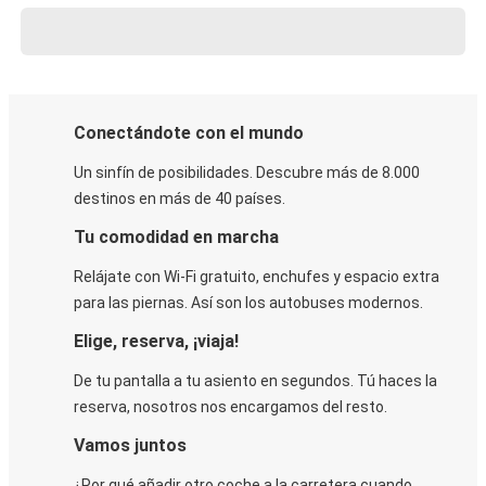
Conectándote con el mundo
Un sinfín de posibilidades. Descubre más de 8.000
destinos en más de 40 países.
Tu comodidad en marcha
Relájate con Wi-Fi gratuito, enchufes y espacio extra
para las piernas. Así son los autobuses modernos.
Elige, reserva, ¡viaja!
De tu pantalla a tu asiento en segundos. Tú haces la
reserva, nosotros nos encargamos del resto.
Vamos juntos
¿Por qué añadir otro coche a la carretera cuando