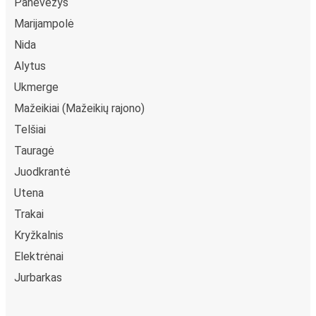
Panevėžys
Marijampolė
Nida
Alytus
Ukmerge
Mažeikiai (Mažeikių rajono)
Telšiai
Tauragė
Juodkrantė
Utena
Trakai
Kryžkalnis
Elektrėnai
Jurbarkas