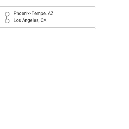
Phoenix-Tempe, AZ
Los Ángeles, CA
Phoenix-Tempe, AZ
Flagstaff, AZ