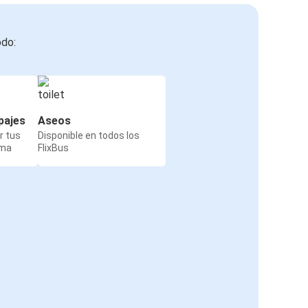
odo:
pajes
Aseos
r tus
Disponible en todos los
rma
FlixBus