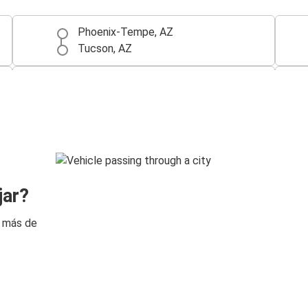
Phoenix-Tempe, AZ
Tucson, AZ
Flagstaff, AZ
Phoenix-Tempe, AZ
Calexico, CA
Phoenix-Tempe, AZ
jar?
n más de