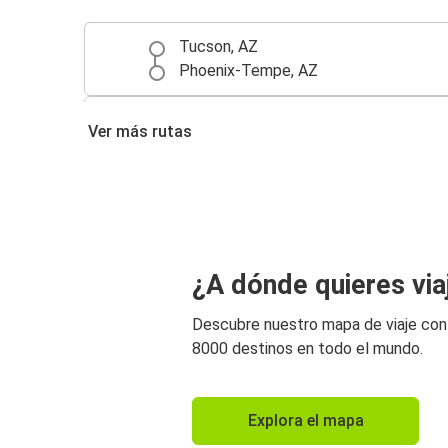
Tucson, AZ
Phoenix-Tempe, AZ
Los Ángeles, CA
Ver más rutas
Phoenix-Tempe, AZ
Phoenix-Tempe, AZ
Calexico, CA
¿A dónde quieres via
Descubre nuestro mapa de viaje co
8000 destinos en todo el mundo.
Explora el mapa