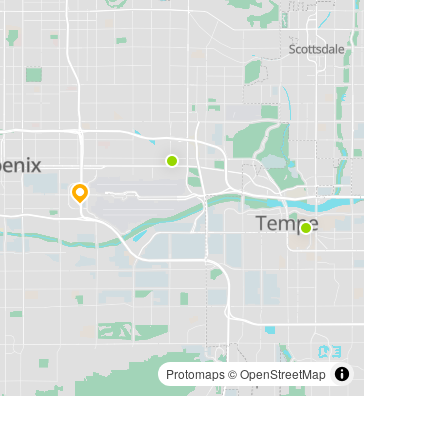
Protomaps
©
OpenStreetMap