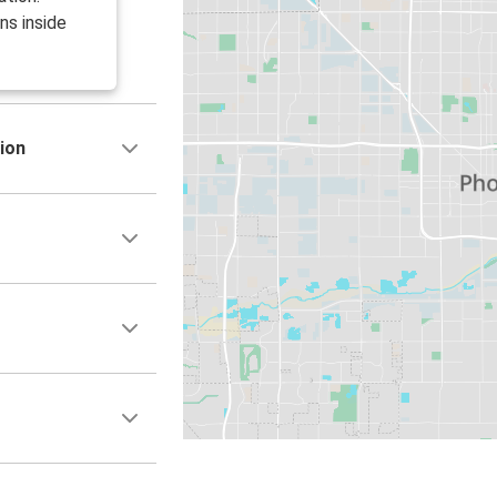
ns inside
ion