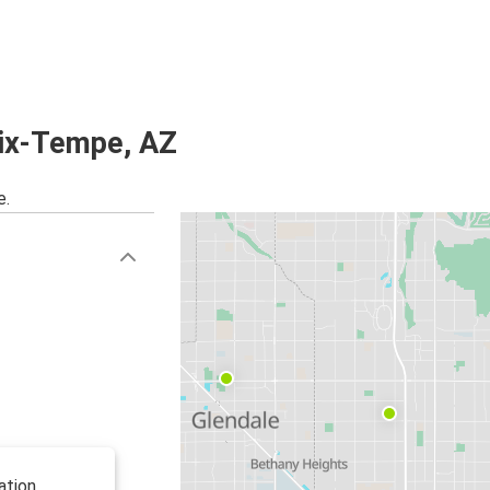
nix-Tempe, AZ
e.
ation.