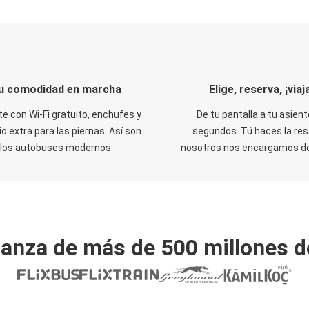
u comodidad en marcha
Elige, reserva, ¡viaja
te con Wi-Fi gratuito, enchufes y
De tu pantalla a tu asient
o extra para las piernas. Así son
segundos. Tú haces la res
los autobuses modernos.
nosotros nos encargamos del
ianza de más de 500 millones d