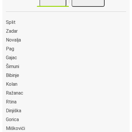
Split
Zadar
Novalja
Pag
Gajac
Šimuni
Bibinje
Kolan
Ražanac
Rtina
Dinjiška
Gorica
Miškovići