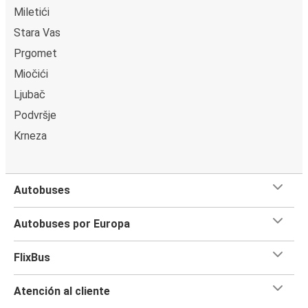
Miletići
Stara Vas
Prgomet
Miočići
Ljubač
Podvršje
Krneza
Autobuses
Autobuses por Europa
FlixBus
Atención al cliente