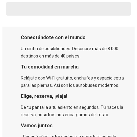
Conectándote con el mundo
Un sinfín de posibilidades. Descubre más de 8.000
destinos en más de 40 países.
Tu comodidad en marcha
Relájate con Wi-Fi gratuito, enchufes y espacio extra
para las piernas. Así son los autobuses modernos.
Elige, reserva, ¡viaja!
De tu pantalla a tu asiento en segundos. Tú haces la
reserva, nosotros nos encargamos del resto.
Vamos juntos
¿Por qué añadir otro coche a la carretera cuando