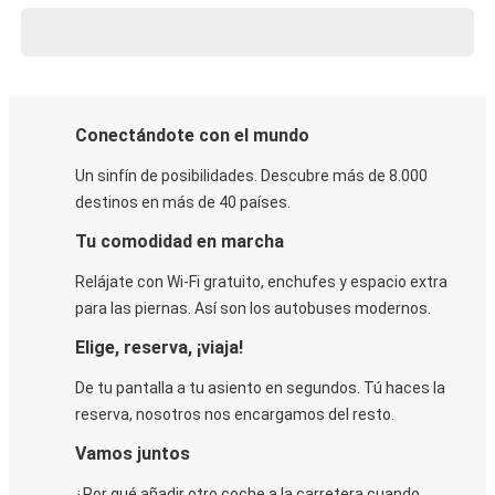
Conectándote con el mundo
Un sinfín de posibilidades. Descubre más de 8.000
destinos en más de 40 países.
Tu comodidad en marcha
Relájate con Wi-Fi gratuito, enchufes y espacio extra
para las piernas. Así son los autobuses modernos.
Elige, reserva, ¡viaja!
De tu pantalla a tu asiento en segundos. Tú haces la
reserva, nosotros nos encargamos del resto.
Vamos juntos
¿Por qué añadir otro coche a la carretera cuando