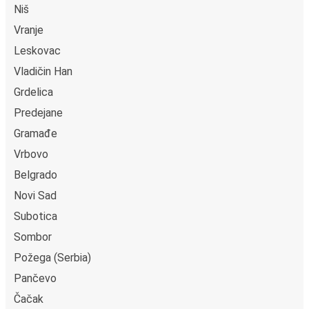
Niš
Vranje
Leskovac
Vladičin Han
Grdelica
Predejane
Gramađe
Vrbovo
Belgrado
Novi Sad
Subotica
Sombor
Požega (Serbia)
Pančevo
Čačak