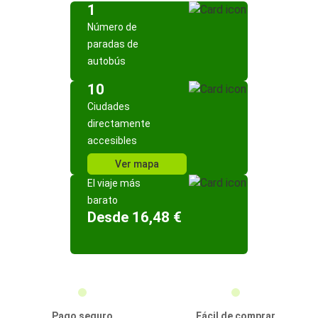
1
Número de
paradas de
autobús
10
Ciudades
directamente
accesibles
Ver mapa
El viaje más
barato
Desde 16,48 €
Pago seguro
Fácil de comprar