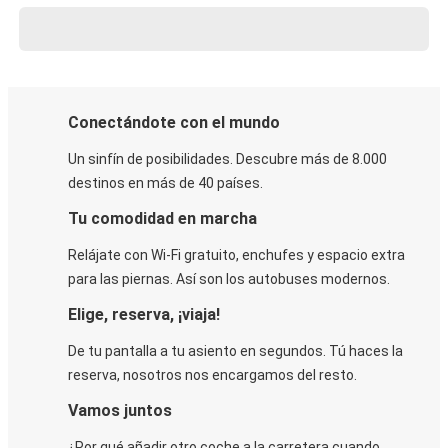
Conectándote con el mundo
Un sinfín de posibilidades. Descubre más de 8.000
destinos en más de 40 países.
Tu comodidad en marcha
Relájate con Wi-Fi gratuito, enchufes y espacio extra
para las piernas. Así son los autobuses modernos.
Elige, reserva, ¡viaja!
De tu pantalla a tu asiento en segundos. Tú haces la
reserva, nosotros nos encargamos del resto.
Vamos juntos
¿Por qué añadir otro coche a la carretera cuando