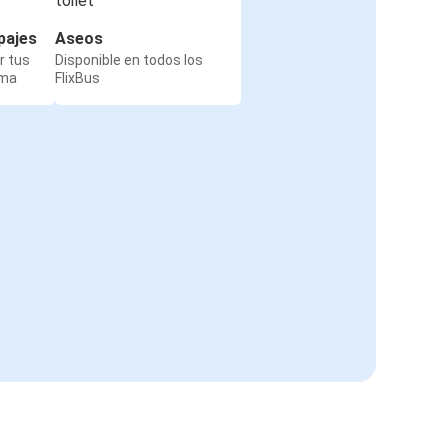
pajes
Aseos
r tus
Disponible en todos los
rma
FlixBus