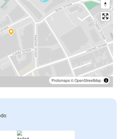
Protomaps
©
OpenStreetMap
odo: