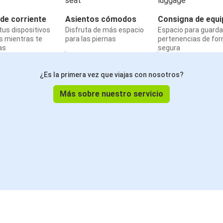
de corriente
Asientos cómodos
Consigna de equi
us dispositivos
Disfruta de más espacio
Espacio para guarda
s mientras te
para las piernas
pertenencias de fo
as
segura
¿Es la primera vez que viajas con nosotros?
Más sobre nuestro servicio