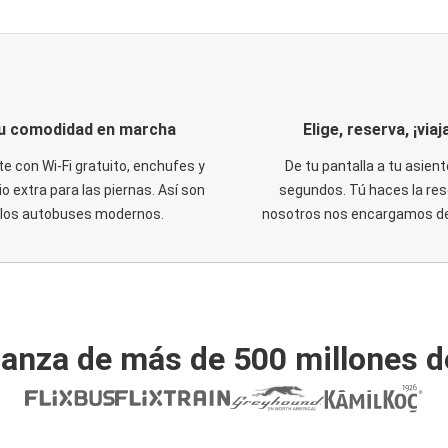
u comodidad en marcha
Elige, reserva, ¡viaja
te con Wi-Fi gratuito, enchufes y
De tu pantalla a tu asient
o extra para las piernas. Así son
segundos. Tú haces la res
los autobuses modernos.
nosotros nos encargamos del
ianza de más de 500 millones d