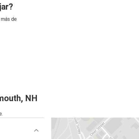
jar?
n más de
mouth, NH
e.