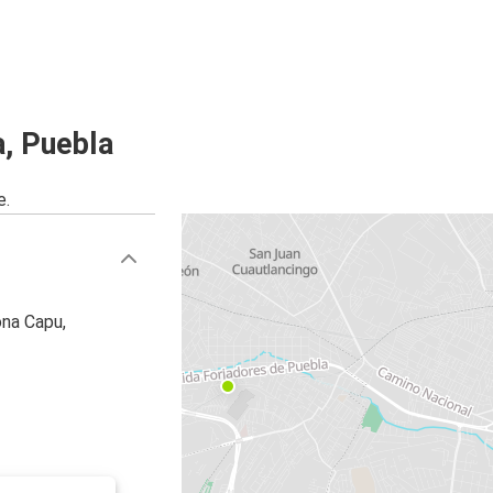
, Puebla
e.
ona Capu,