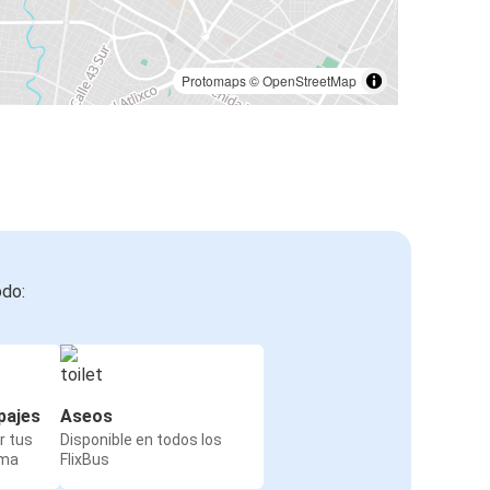
Protomaps
©
OpenStreetMap
odo:
pajes
Aseos
r tus
Disponible en todos los
rma
FlixBus