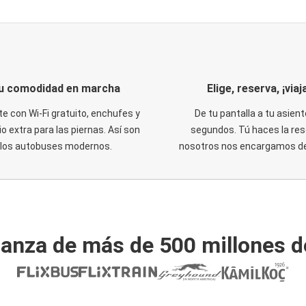
u comodidad en marcha
Elige, reserva, ¡viaja
te con Wi-Fi gratuito, enchufes y
De tu pantalla a tu asient
o extra para las piernas. Así son
segundos. Tú haces la res
los autobuses modernos.
nosotros nos encargamos del
ianza de más de 500 millones d