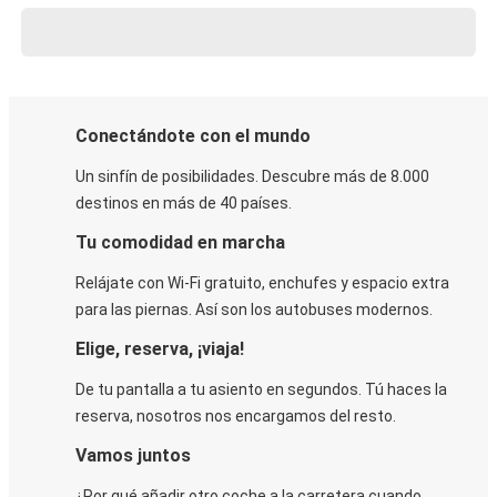
Conectándote con el mundo
Un sinfín de posibilidades. Descubre más de 8.000
destinos en más de 40 países.
Tu comodidad en marcha
Relájate con Wi-Fi gratuito, enchufes y espacio extra
para las piernas. Así son los autobuses modernos.
Elige, reserva, ¡viaja!
De tu pantalla a tu asiento en segundos. Tú haces la
reserva, nosotros nos encargamos del resto.
Vamos juntos
¿Por qué añadir otro coche a la carretera cuando