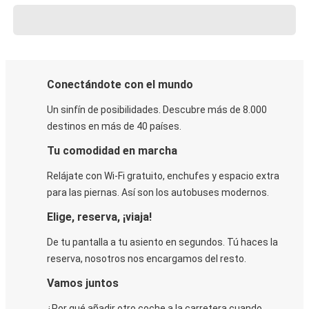
Conectándote con el mundo
Un sinfín de posibilidades. Descubre más de 8.000
destinos en más de 40 países.
Tu comodidad en marcha
Relájate con Wi-Fi gratuito, enchufes y espacio extra
para las piernas. Así son los autobuses modernos.
Elige, reserva, ¡viaja!
De tu pantalla a tu asiento en segundos. Tú haces la
reserva, nosotros nos encargamos del resto.
Vamos juntos
¿Por qué añadir otro coche a la carretera cuando