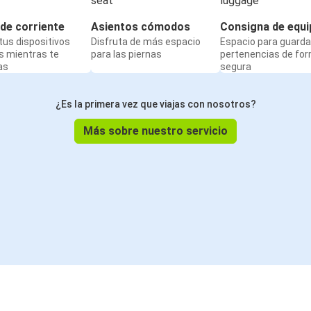
de corriente
Asientos cómodos
Consigna de equi
us dispositivos
Disfruta de más espacio
Espacio para guarda
s mientras te
para las piernas
pertenencias de fo
as
segura
¿Es la primera vez que viajas con nosotros?
Más sobre nuestro servicio