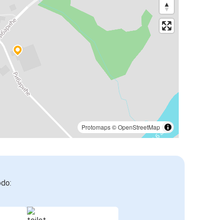
Protomaps
©
OpenStreetMap
odo: