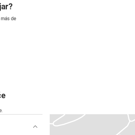
jar?
n más de
će
e.