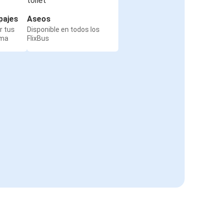
pajes
Aseos
r tus
Disponible en todos los
rma
FlixBus