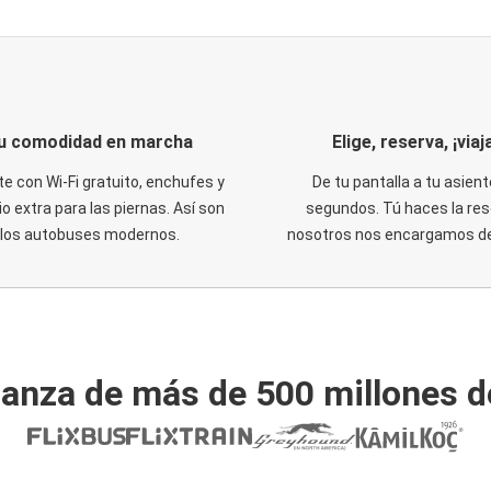
u comodidad en marcha
Elige, reserva, ¡viaja
te con Wi-Fi gratuito, enchufes y
De tu pantalla a tu asient
o extra para las piernas. Así son
segundos. Tú haces la res
los autobuses modernos.
nosotros nos encargamos del
ianza de más de 500 millones d