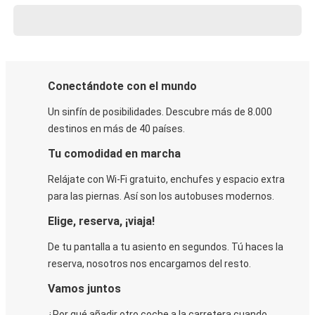
Conectándote con el mundo
Un sinfín de posibilidades. Descubre más de 8.000
destinos en más de 40 países.
Tu comodidad en marcha
Relájate con Wi-Fi gratuito, enchufes y espacio extra
para las piernas. Así son los autobuses modernos.
Elige, reserva, ¡viaja!
De tu pantalla a tu asiento en segundos. Tú haces la
reserva, nosotros nos encargamos del resto.
Vamos juntos
¿Por qué añadir otro coche a la carretera cuando