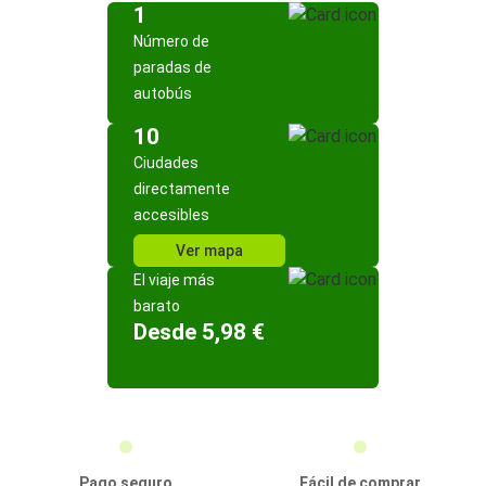
1
Número de
paradas de
autobús
10
Ciudades
directamente
accesibles
Ver mapa
El viaje más
barato
Desde 5,98 €
Pago seguro
Fácil de comprar