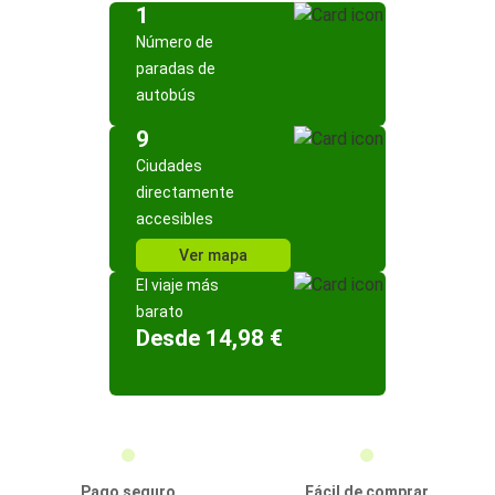
1
Número de
paradas de
autobús
9
Ciudades
directamente
accesibles
Ver mapa
El viaje más
barato
Desde 14,98 €
Pago seguro
Fácil de comprar