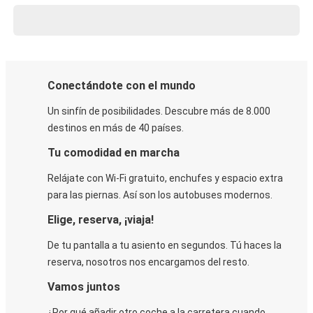
Conectándote con el mundo
Un sinfín de posibilidades. Descubre más de 8.000
destinos en más de 40 países.
Tu comodidad en marcha
Relájate con Wi-Fi gratuito, enchufes y espacio extra
para las piernas. Así son los autobuses modernos.
Elige, reserva, ¡viaja!
De tu pantalla a tu asiento en segundos. Tú haces la
reserva, nosotros nos encargamos del resto.
Vamos juntos
¿Por qué añadir otro coche a la carretera cuando