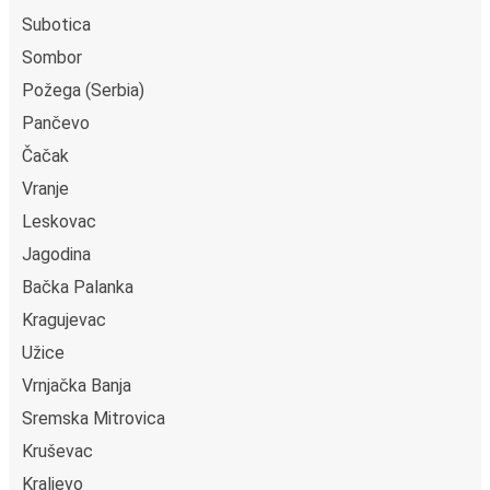
Subotica
Sombor
Požega (Serbia)
Pančevo
Čačak
Vranje
Leskovac
Jagodina
Bačka Palanka
Kragujevac
Užice
Vrnjačka Banja
Sremska Mitrovica
Kruševac
Kraljevo