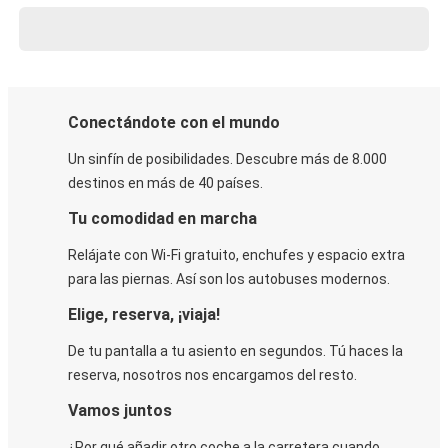
Conectándote con el mundo
Un sinfín de posibilidades. Descubre más de 8.000
destinos en más de 40 países.
Tu comodidad en marcha
Relájate con Wi-Fi gratuito, enchufes y espacio extra
para las piernas. Así son los autobuses modernos.
Elige, reserva, ¡viaja!
De tu pantalla a tu asiento en segundos. Tú haces la
reserva, nosotros nos encargamos del resto.
Vamos juntos
¿Por qué añadir otro coche a la carretera cuando