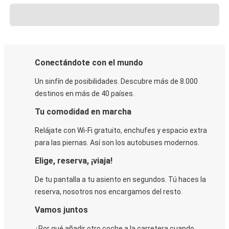
Conectándote con el mundo
Un sinfín de posibilidades. Descubre más de 8.000
destinos en más de 40 países.
Tu comodidad en marcha
Relájate con Wi-Fi gratuito, enchufes y espacio extra
para las piernas. Así son los autobuses modernos.
Elige, reserva, ¡viaja!
De tu pantalla a tu asiento en segundos. Tú haces la
reserva, nosotros nos encargamos del resto.
Vamos juntos
¿Por qué añadir otro coche a la carretera cuando