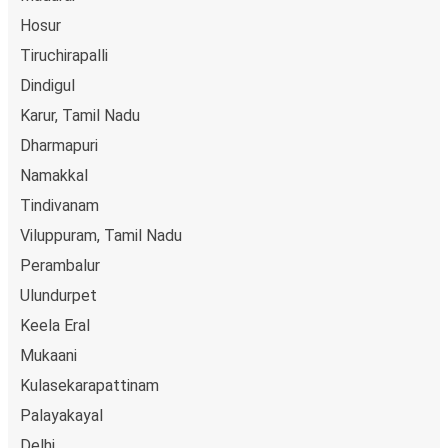
Hosur
Tiruchirapalli
Dindigul
Karur, Tamil Nadu
Dharmapuri
Namakkal
Tindivanam
Viluppuram, Tamil Nadu
Perambalur
Ulundurpet
Keela Eral
Mukaani
Kulasekarapattinam
Palayakayal
Delhi