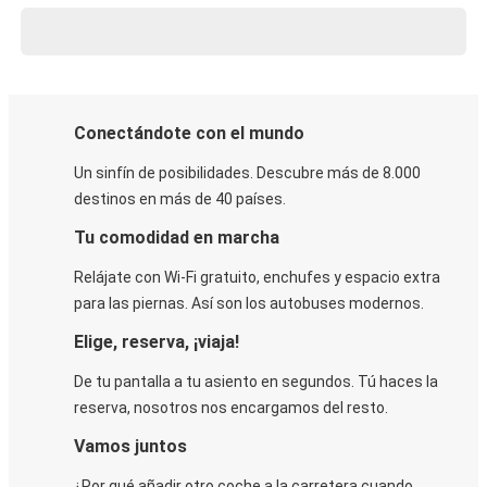
Conectándote con el mundo
Un sinfín de posibilidades. Descubre más de 8.000
destinos en más de 40 países.
Tu comodidad en marcha
Relájate con Wi-Fi gratuito, enchufes y espacio extra
para las piernas. Así son los autobuses modernos.
Elige, reserva, ¡viaja!
De tu pantalla a tu asiento en segundos. Tú haces la
reserva, nosotros nos encargamos del resto.
Vamos juntos
¿Por qué añadir otro coche a la carretera cuando