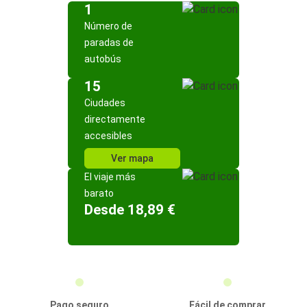
1
Número de
paradas de
autobús
15
Ciudades
directamente
accesibles
Ver mapa
El viaje más
barato
Desde 18,89 €
Pago seguro
Fácil de comprar