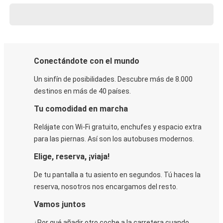
Conectándote con el mundo
Un sinfín de posibilidades. Descubre más de 8.000
destinos en más de 40 países.
Tu comodidad en marcha
Relájate con Wi-Fi gratuito, enchufes y espacio extra
para las piernas. Así son los autobuses modernos.
Elige, reserva, ¡viaja!
De tu pantalla a tu asiento en segundos. Tú haces la
reserva, nosotros nos encargamos del resto.
Vamos juntos
¿Por qué añadir otro coche a la carretera cuando