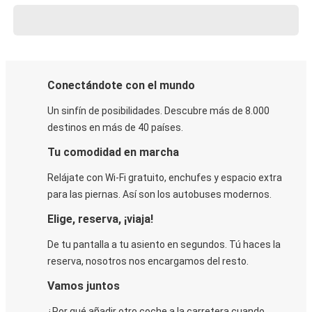
Conectándote con el mundo
Un sinfín de posibilidades. Descubre más de 8.000
destinos en más de 40 países.
Tu comodidad en marcha
Relájate con Wi-Fi gratuito, enchufes y espacio extra
para las piernas. Así son los autobuses modernos.
Elige, reserva, ¡viaja!
De tu pantalla a tu asiento en segundos. Tú haces la
reserva, nosotros nos encargamos del resto.
Vamos juntos
¿Por qué añadir otro coche a la carretera cuando