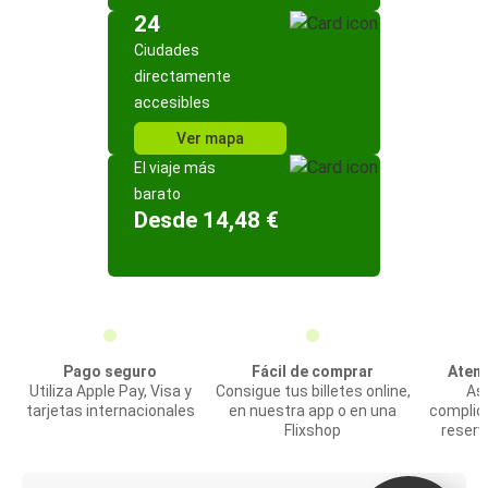
24
Ciudades
directamente
accesibles
Ver mapa
El viaje más
barato
Desde 14,48 €
Pago seguro
Fácil de comprar
Atenc
Utiliza Apple Pay, Visa y
Consigue tus billetes online,
Asi
tarjetas internacionales
en nuestra app o en una
complic
Flixshop
reserv