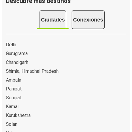
Descubre más destinos
Ciudades
Conexiones
Delhi
Gurugrama
Chandigarh
Shimla, Himachal Pradesh
Ambala
Panipat
Sonipat
Karnal
Kurukshetra
Solan