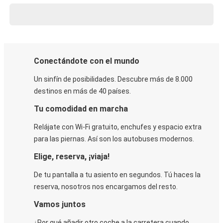
Conectándote con el mundo
Un sinfín de posibilidades. Descubre más de 8.000
destinos en más de 40 países.
Tu comodidad en marcha
Relájate con Wi-Fi gratuito, enchufes y espacio extra
para las piernas. Así son los autobuses modernos.
Elige, reserva, ¡viaja!
De tu pantalla a tu asiento en segundos. Tú haces la
reserva, nosotros nos encargamos del resto.
Vamos juntos
¿Por qué añadir otro coche a la carretera cuando