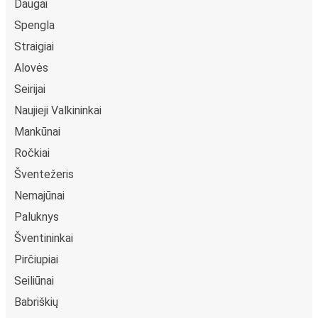
Daugai
Spengla
Straigiai
Alovės
Seirijai
Naujieji Valkininkai
Mankūnai
Ročkiai
Šventežeris
Nemajūnai
Paluknys
Šventininkai
Pirčiupiai
Seiliūnai
Babriškių