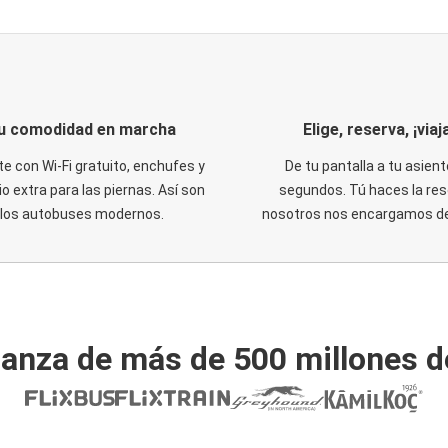
u comodidad en marcha
Elige, reserva, ¡viaja
te con Wi-Fi gratuito, enchufes y
De tu pantalla a tu asient
o extra para las piernas. Así son
segundos. Tú haces la res
los autobuses modernos.
nosotros nos encargamos del
ianza de más de 500 millones d