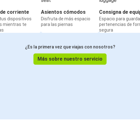
de corriente
Asientos cómodos
Consigna de equi
us dispositivos
Disfruta de más espacio
Espacio para guarda
s mientras te
para las piernas
pertenencias de fo
as
segura
¿Es la primera vez que viajas con nosotros?
Más sobre nuestro servicio