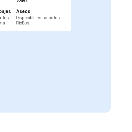
pajes
Aseos
r tus
Disponible en todos los
rma
FlixBus