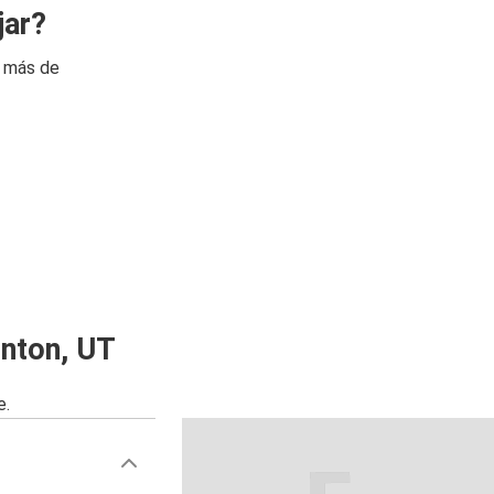
jar?
n más de
nton, UT
e.