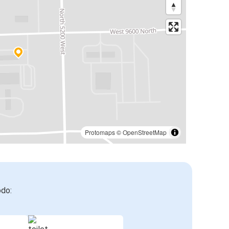
Protomaps
©
OpenStreetMap
odo: