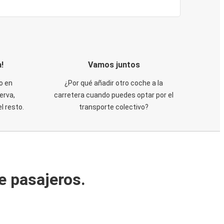
!
Vamos juntos
o en
¿Por qué añadir otro coche a la
erva,
carretera cuando puedes optar por el
 resto.
transporte colectivo?
e pasajeros.