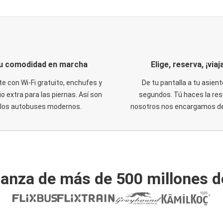
u comodidad en marcha
Elige, reserva, ¡viaja
te con Wi-Fi gratuito, enchufes y
De tu pantalla a tu asient
o extra para las piernas. Así son
segundos. Tú haces la res
los autobuses modernos.
nosotros nos encargamos del
ianza de más de 500 millones d