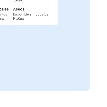
pajes
Aseos
r tus
Disponible en todos los
rma
FlixBus