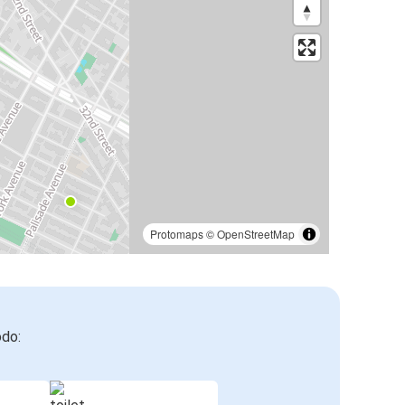
Protomaps
©
OpenStreetMap
odo: