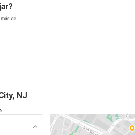
jar?
n más de
City, NJ
e.