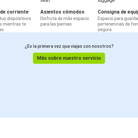
de corriente
Asientos cómodos
Consigna de equi
us dispositivos
Disfruta de más espacio
Espacio para guarda
s mientras te
para las piernas
pertenencias de fo
as
segura
¿Es la primera vez que viajas con nosotros?
Más sobre nuestro servicio