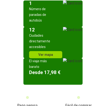
1
Número de
paradas de
autobús
12
Ciudades
directamente
accesibles
Ver mapa
El viaje más
barato
Desde 17,98 €
Pago seguro
Fácil de comprar