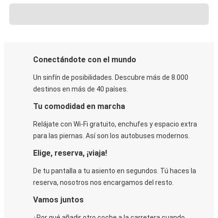
Conectándote con el mundo
Un sinfín de posibilidades. Descubre más de 8.000
destinos en más de 40 países.
Tu comodidad en marcha
Relájate con Wi-Fi gratuito, enchufes y espacio extra
para las piernas. Así son los autobuses modernos.
Elige, reserva, ¡viaja!
De tu pantalla a tu asiento en segundos. Tú haces la
reserva, nosotros nos encargamos del resto.
Vamos juntos
¿Por qué añadir otro coche a la carretera cuando