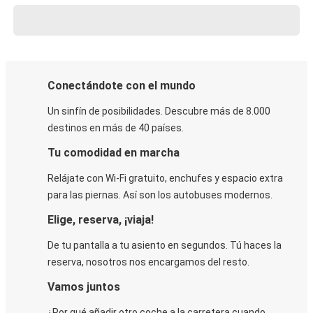
Conectándote con el mundo
Un sinfín de posibilidades. Descubre más de 8.000
destinos en más de 40 países.
Tu comodidad en marcha
Relájate con Wi-Fi gratuito, enchufes y espacio extra
para las piernas. Así son los autobuses modernos.
Elige, reserva, ¡viaja!
De tu pantalla a tu asiento en segundos. Tú haces la
reserva, nosotros nos encargamos del resto.
Vamos juntos
¿Por qué añadir otro coche a la carretera cuando