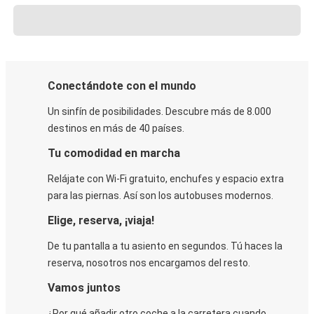
Conectándote con el mundo
Un sinfín de posibilidades. Descubre más de 8.000
destinos en más de 40 países.
Tu comodidad en marcha
Relájate con Wi-Fi gratuito, enchufes y espacio extra
para las piernas. Así son los autobuses modernos.
Elige, reserva, ¡viaja!
De tu pantalla a tu asiento en segundos. Tú haces la
reserva, nosotros nos encargamos del resto.
Vamos juntos
¿Por qué añadir otro coche a la carretera cuando