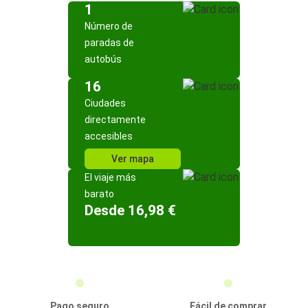
1
Número de
paradas de
autobús
16
Ciudades
directamente
accesibles
Ver mapa
El viaje más
barato
Desde 16,98 €
Pago seguro
Fácil de comprar