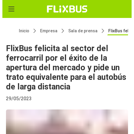
Inicio
Empresa
Sala de prensa
FlixBus felicita al sector del ferrocarril por el éxito de la apertura del mercado y p
FlixBus felicita al sector del
ferrocarril por el éxito de la
apertura del mercado y pide un
trato equivalente para el autobús
de larga distancia
29/05/2023