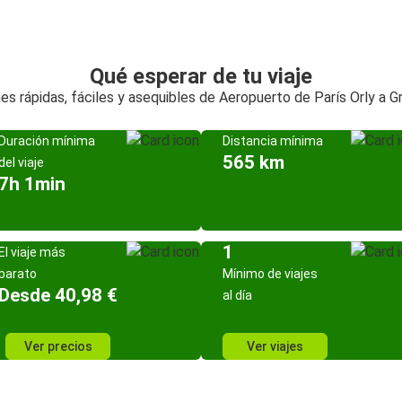
Qué esperar de tu viaje
es rápidas, fáciles y asequibles de Aeropuerto de París Orly a G
Duración mínima
Distancia mínima
565 km
del viaje
7h 1min
1
El viaje más
barato
Mínimo de viajes
Desde 40,98 €
al día
Ver precios
Ver viajes