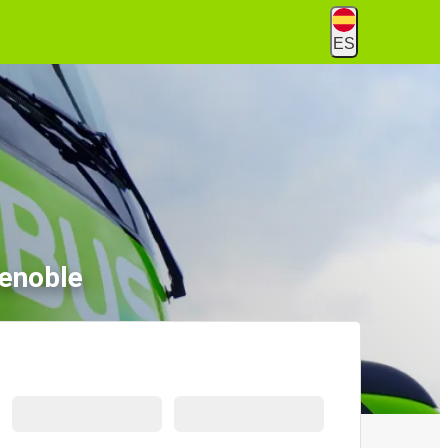
ES
renoble