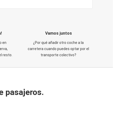
!
Vamos juntos
o en
¿Por qué añadir otro coche a la
erva,
carretera cuando puedes optar por el
 resto.
transporte colectivo?
e pasajeros.