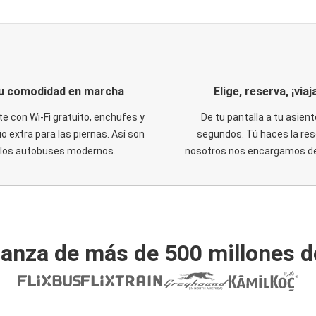
u comodidad en marcha
Elige, reserva, ¡viaja
te con Wi-Fi gratuito, enchufes y
De tu pantalla a tu asient
o extra para las piernas. Así son
segundos. Tú haces la res
los autobuses modernos.
nosotros nos encargamos del
ianza de más de 500 millones d