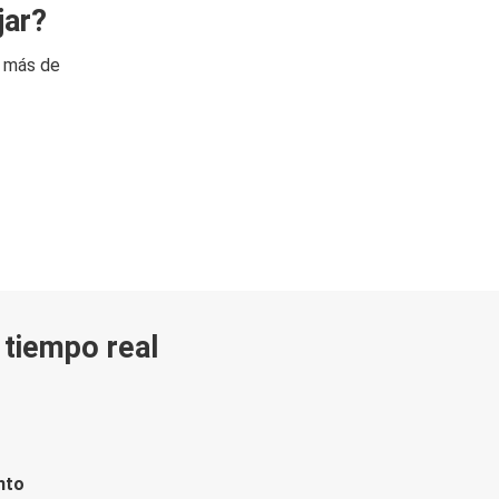
jar?
n más de
n tiempo real
nto