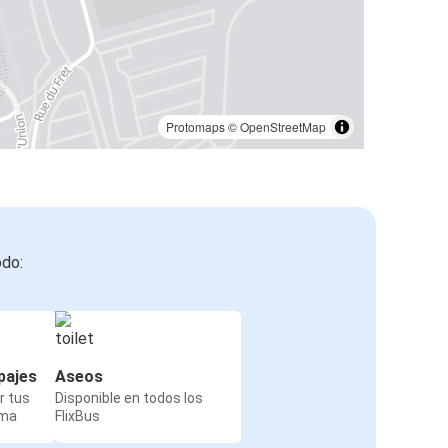
Protomaps
©
OpenStreetMap
odo:
pajes
Aseos
r tus
Disponible en todos los
rma
FlixBus