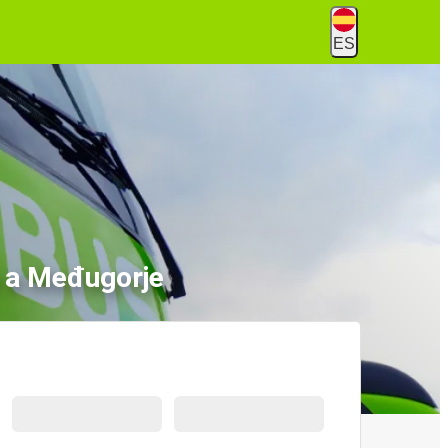
ES
) a Međugorje