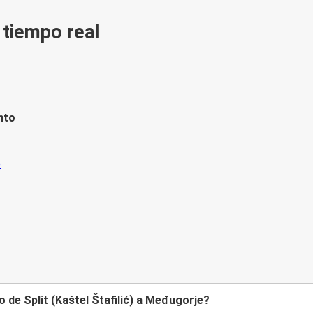
n tiempo real
nto
 de Split (Kaštel Štafilić) a Međugorje?