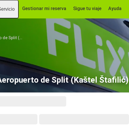
Gestionar mi reserva
Sigue tu viaje
Ayuda
Servicio
Aeropuerto de Split (Kaštel Štafilić)
eropuerto de Split (Kaštel Štafilić