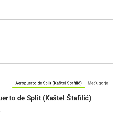
Aeropuerto de Split (Kaštel Štafilić)
Međugorje
rto de Split (Kaštel Štafilić)
e.