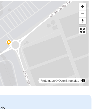
Protomaps
©
OpenStreetMap
odo: