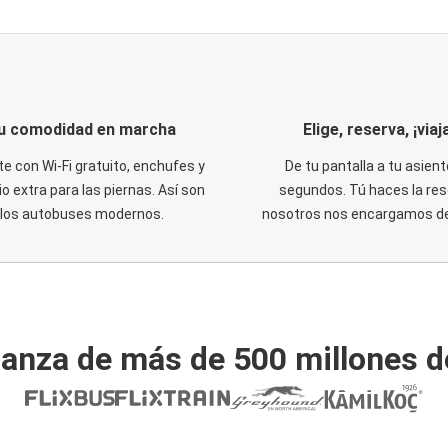
u comodidad en marcha
Elige, reserva, ¡viaja
te con Wi-Fi gratuito, enchufes y
De tu pantalla a tu asient
o extra para las piernas. Así son
segundos. Tú haces la res
los autobuses modernos.
nosotros nos encargamos del
ianza de más de 500 millones d