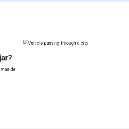
jar?
n más de