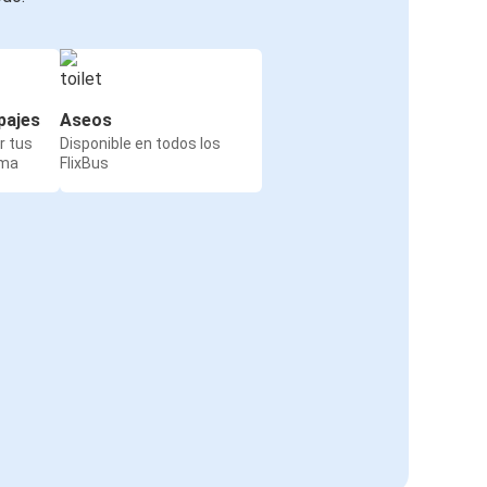
pajes
Aseos
r tus
Disponible en todos los
rma
FlixBus