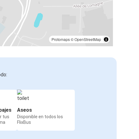
Protomaps
©
OpenStreetMap
odo:
pajes
Aseos
r tus
Disponible en todos los
rma
FlixBus