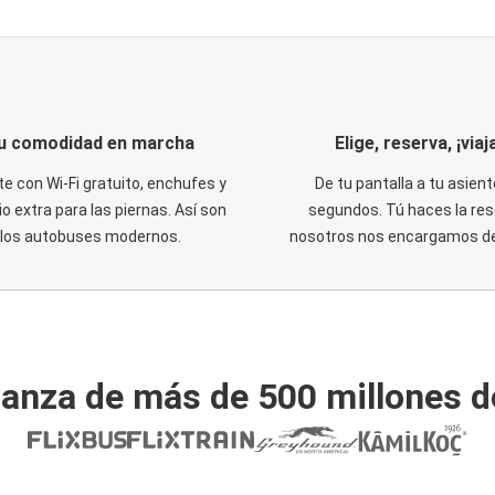
u comodidad en marcha
Elige, reserva, ¡viaja
te con Wi-Fi gratuito, enchufes y
De tu pantalla a tu asient
o extra para las piernas. Así son
segundos. Tú haces la res
los autobuses modernos.
nosotros nos encargamos del
ianza de más de 500 millones d