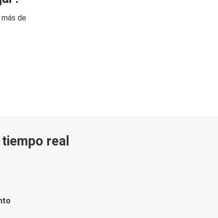
n más de
n tiempo real
nto