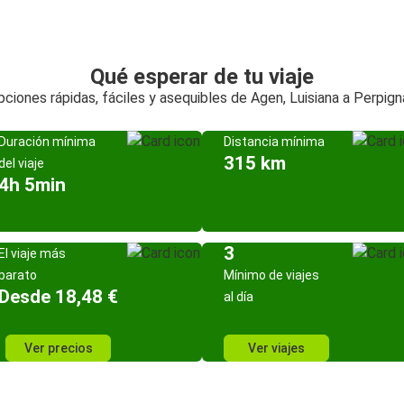
Qué esperar de tu viaje
ciones rápidas, fáciles y asequibles de Agen, Luisiana a Perpign
Duración mínima
Distancia mínima
315 km
del viaje
4h 5min
3
El viaje más
barato
Mínimo de viajes
Desde 18,48 €
al día
Ver precios
Ver viajes