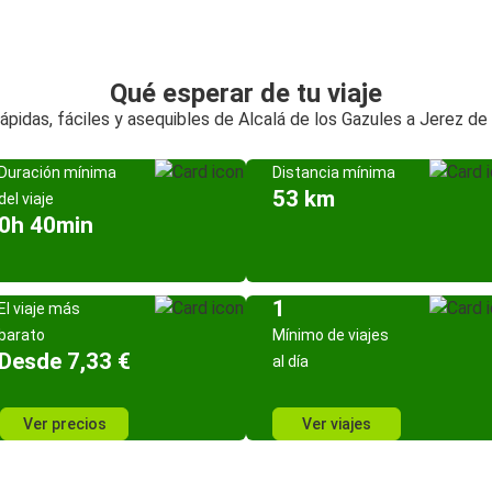
Qué esperar de tu viaje
ápidas, fáciles y asequibles de Alcalá de los Gazules a Jerez de 
Duración mínima
Distancia mínima
53 km
del viaje
0h 40min
1
El viaje más
barato
Mínimo de viajes
Desde 7,33 €
al día
Ver precios
Ver viajes