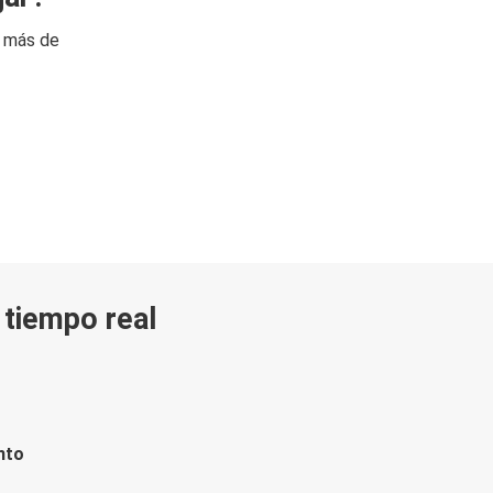
n más de
n tiempo real
nto