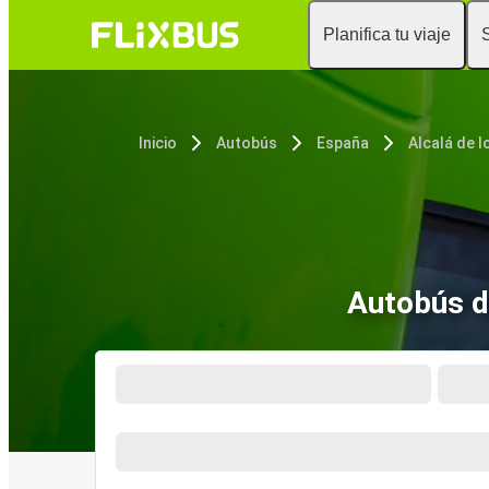
Planifica tu viaje
Inicio
Autobús
España
Alcalá de 
Autobús de