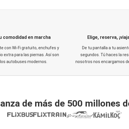
u comodidad en marcha
Elige, reserva, ¡viaja
te con Wi-Fi gratuito, enchufes y
De tu pantalla a tu asient
o extra para las piernas. Así son
segundos. Tú haces la res
los autobuses modernos.
nosotros nos encargamos del
ianza de más de 500 millones d