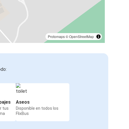
Protomaps
©
OpenStreetMap
odo:
pajes
Aseos
r tus
Disponible en todos los
rma
FlixBus