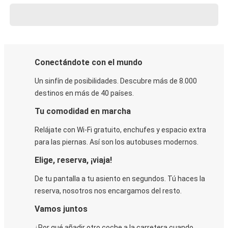
Conectándote con el mundo
Un sinfín de posibilidades. Descubre más de 8.000
destinos en más de 40 países.
Tu comodidad en marcha
Relájate con Wi-Fi gratuito, enchufes y espacio extra
para las piernas. Así son los autobuses modernos.
Elige, reserva, ¡viaja!
De tu pantalla a tu asiento en segundos. Tú haces la
reserva, nosotros nos encargamos del resto.
Vamos juntos
¿Por qué añadir otro coche a la carretera cuando