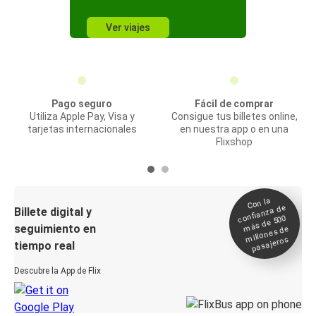
Ver viajes
Pago seguro
Fácil de comprar
Utiliza Apple Pay, Visa y
Consigue tus billetes online,
tarjetas internacionales
en nuestra app o en una
Flixshop
Con la
confianza de
Billete digital y
más de 500
seguimiento en
millones de
pasajeros
tiempo real
Descubre la App de Flix