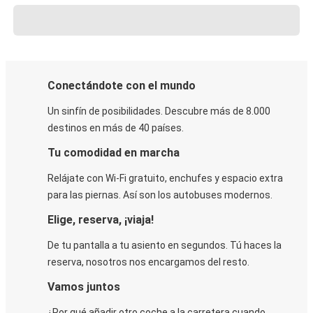
Conectándote con el mundo
Un sinfín de posibilidades. Descubre más de 8.000
destinos en más de 40 países.
Tu comodidad en marcha
Relájate con Wi-Fi gratuito, enchufes y espacio extra
para las piernas. Así son los autobuses modernos.
Elige, reserva, ¡viaja!
De tu pantalla a tu asiento en segundos. Tú haces la
reserva, nosotros nos encargamos del resto.
Vamos juntos
¿Por qué añadir otro coche a la carretera cuando