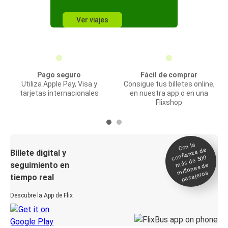
Ver viajes
Pago seguro
Fácil de comprar
Utiliza Apple Pay, Visa y
Consigue tus billetes online,
tarjetas internacionales
en nuestra app o en una
Flixshop
Con la
confianza de
Billete digital y
más de 500
seguimiento en
millones de
pasajeros
tiempo real
Descubre la App de Flix