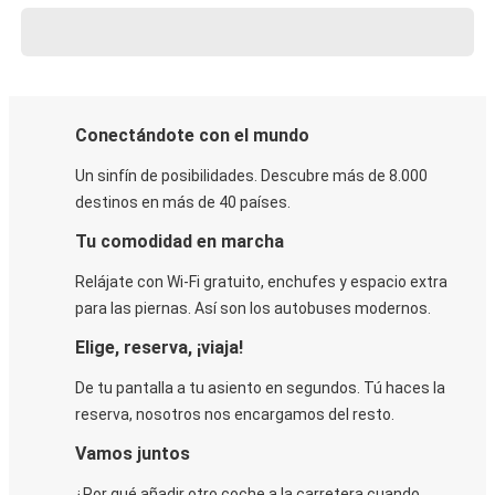
Conectándote con el mundo
Un sinfín de posibilidades. Descubre más de 8.000
destinos en más de 40 países.
Tu comodidad en marcha
Relájate con Wi-Fi gratuito, enchufes y espacio extra
para las piernas. Así son los autobuses modernos.
Elige, reserva, ¡viaja!
De tu pantalla a tu asiento en segundos. Tú haces la
reserva, nosotros nos encargamos del resto.
Vamos juntos
¿Por qué añadir otro coche a la carretera cuando