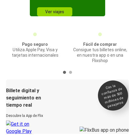
Ver viajes
Pago seguro
Fácil de comprar
Utiliza Apple Pay, Visa y
Consigue tus billetes online,
tarjetas internacionales
en nuestra app o en una
Flixshop
Con la
confianza de
Billete digital y
más de 500
seguimiento en
millones de
pasajeros
tiempo real
Descubre la App de Flix