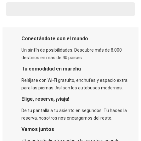
Conectándote con el mundo
Un sinfín de posibilidades. Descubre más de 8.000
destinos en más de 40 países.
Tu comodidad en marcha
Relájate con Wi-Fi gratuito, enchufes y espacio extra
para las piernas. Así son los autobuses modernos.
Elige, reserva, ¡viaja!
De tu pantalla a tu asiento en segundos. Tú haces la
reserva, nosotros nos encargamos del resto.
Vamos juntos
¿Por qué añadir otro coche a la carretera cuando