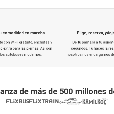
u comodidad en marcha
Elige, reserva, ¡viaja
te con Wi-Fi gratuito, enchufes y
De tu pantalla a tu asient
o extra para las piernas. Así son
segundos. Tú haces la res
los autobuses modernos.
nosotros nos encargamos del
ianza de más de 500 millones d