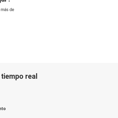
n más de
n tiempo real
nto