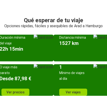
Qué esperar de tu viaje
Opciones rápidas, fáciles y asequibles de Arad a Hamburgo
Duración mínima
Distancia mínima
1527 km
del viaje
22h 15min
1
El viaje más
barato
Mínimo de viajes
Desde 87,98 €
al día
Ver precios
Ver viajes