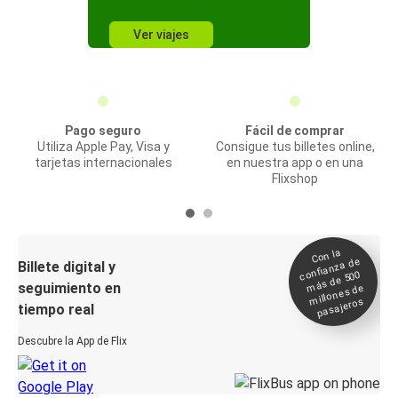
Ver viajes
Pago seguro
Fácil de comprar
Utiliza Apple Pay, Visa y
Consigue tus billetes online,
tarjetas internacionales
en nuestra app o en una
Flixshop
Con la
confianza de
Billete digital y
más de 500
seguimiento en
millones de
pasajeros
tiempo real
Descubre la App de Flix