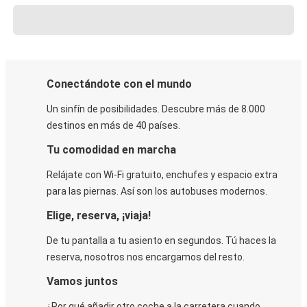
Conectándote con el mundo
Un sinfín de posibilidades. Descubre más de 8.000
destinos en más de 40 países.
Tu comodidad en marcha
Relájate con Wi-Fi gratuito, enchufes y espacio extra
para las piernas. Así son los autobuses modernos.
Elige, reserva, ¡viaja!
De tu pantalla a tu asiento en segundos. Tú haces la
reserva, nosotros nos encargamos del resto.
Vamos juntos
¿Por qué añadir otro coche a la carretera cuando