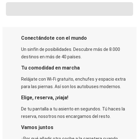
Conectándote con el mundo
Un sinfín de posibilidades. Descubre más de 8.000
destinos en más de 40 países.
Tu comodidad en marcha
Relájate con Wi-Fi gratuito, enchufes y espacio extra
para las piernas. Así son los autobuses modernos.
Elige, reserva, ¡viaja!
De tu pantalla a tu asiento en segundos. Tú haces la
reserva, nosotros nos encargamos del resto.
Vamos juntos
¿Por qué añadir otro coche a la carretera cuando