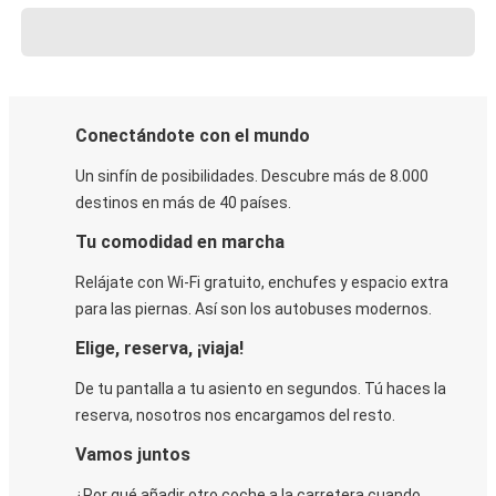
Conectándote con el mundo
Un sinfín de posibilidades. Descubre más de 8.000
destinos en más de 40 países.
Tu comodidad en marcha
Relájate con Wi-Fi gratuito, enchufes y espacio extra
para las piernas. Así son los autobuses modernos.
Elige, reserva, ¡viaja!
De tu pantalla a tu asiento en segundos. Tú haces la
reserva, nosotros nos encargamos del resto.
Vamos juntos
¿Por qué añadir otro coche a la carretera cuando