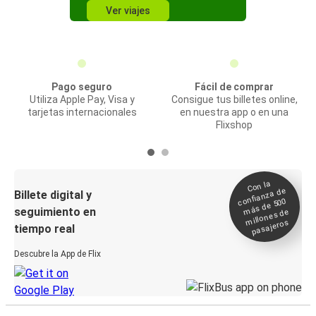
Ver viajes
Pago seguro
Fácil de comprar
Utiliza Apple Pay, Visa y
Consigue tus billetes online,
tarjetas internacionales
en nuestra app o en una
Flixshop
Con la
confianza de
Billete digital y
más de 500
seguimiento en
millones de
pasajeros
tiempo real
Descubre la App de Flix