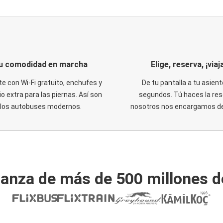
u comodidad en marcha
Elige, reserva, ¡viaja
te con Wi-Fi gratuito, enchufes y
De tu pantalla a tu asient
o extra para las piernas. Así son
segundos. Tú haces la res
los autobuses modernos.
nosotros nos encargamos del
ianza de más de 500 millones d