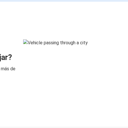
jar?
n más de