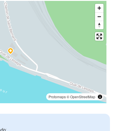
Protomaps
©
OpenStreetMap
odo: