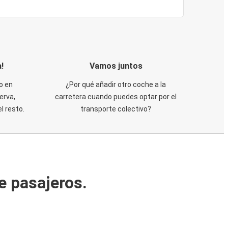
!
Vamos juntos
o en
¿Por qué añadir otro coche a la
erva,
carretera cuando puedes optar por el
 resto.
transporte colectivo?
e pasajeros.