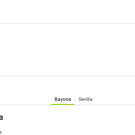
Bayona
Sevilla
a
e.