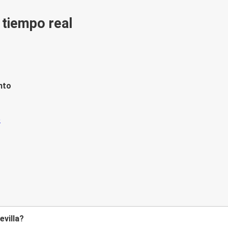
n tiempo real
nto
evilla?