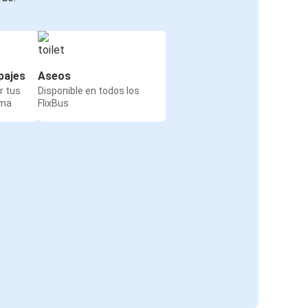
pajes
Aseos
r tus
Disponible en todos los
rma
FlixBus