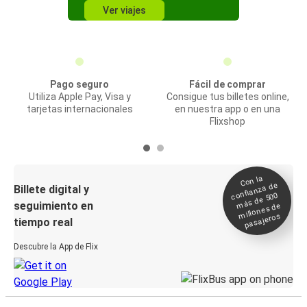
Ver viajes
Pago seguro
Fácil de comprar
Utiliza Apple Pay, Visa y
Consigue tus billetes online,
tarjetas internacionales
en nuestra app o en una
Flixshop
Con la
confianza de
Billete digital y
más de 500
seguimiento en
millones de
pasajeros
tiempo real
Descubre la App de Flix