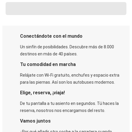
Conectándote con el mundo
Un sinfín de posibilidades. Descubre más de 8.000
destinos en más de 40 países.
Tu comodidad en marcha
Relájate con Wi-Fi gratuito, enchufes y espacio extra
para las piernas. Así son los autobuses modernos.
Elige, reserva, ¡viaja!
De tu pantalla a tu asiento en segundos. Tú haces la
reserva, nosotros nos encargamos del resto.
Vamos juntos
¿Por qué añadir otro coche a la carretera cuando