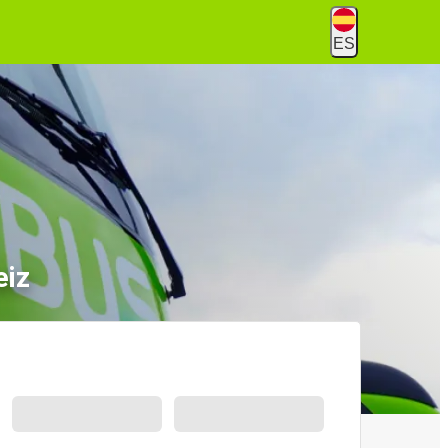
ES
eiz