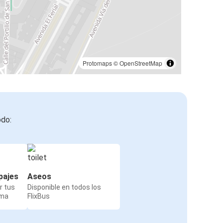
Protomaps
©
OpenStreetMap
odo:
pajes
Aseos
r tus
Disponible en todos los
rma
FlixBus