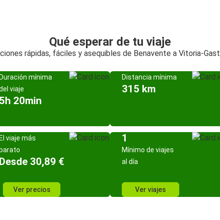
Qué esperar de tu viaje
ciones rápidas, fáciles y asequibles de Benavente a Vitoria-Gast
Duración mínima
Distancia mínima
315 km
del viaje
5h 20min
1
El viaje más
barato
Mínimo de viajes
Desde 30,89 €
al día
Ver precios
Ver viajes