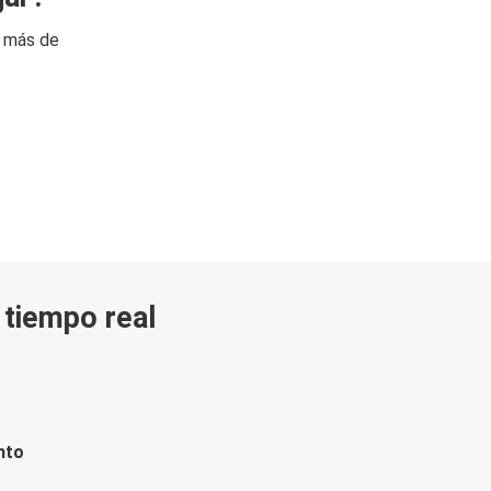
n más de
n tiempo real
nto