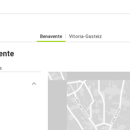
Benavente
Vitoria-Gasteiz
ente
e.