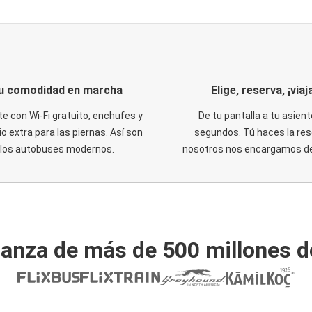
u comodidad en marcha
Elige, reserva, ¡viaja
te con Wi-Fi gratuito, enchufes y
De tu pantalla a tu asient
o extra para las piernas. Así son
segundos. Tú haces la res
los autobuses modernos.
nosotros nos encargamos del
ianza de más de 500 millones d