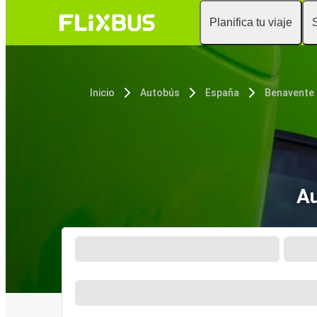
Planifica tu viaje
Inicio
Autobús
España
Benavente
Au