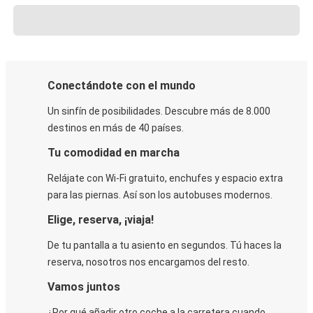
Conectándote con el mundo
Un sinfín de posibilidades. Descubre más de 8.000
destinos en más de 40 países.
Tu comodidad en marcha
Relájate con Wi-Fi gratuito, enchufes y espacio extra
para las piernas. Así son los autobuses modernos.
Elige, reserva, ¡viaja!
De tu pantalla a tu asiento en segundos. Tú haces la
reserva, nosotros nos encargamos del resto.
Vamos juntos
¿Por qué añadir otro coche a la carretera cuando