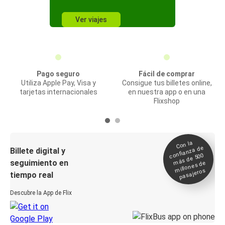
Ver viajes
Pago seguro
Fácil de comprar
Utiliza Apple Pay, Visa y
Consigue tus billetes online,
tarjetas internacionales
en nuestra app o en una
Flixshop
Con la
confianza de
Billete digital y
más de 500
seguimiento en
millones de
pasajeros
tiempo real
Descubre la App de Flix