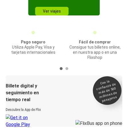
Ver viajes
Pago seguro
Fácil de comprar
Utiliza Apple Pay, Visa y
Consigue tus billetes online,
tarjetas internacionales
en nuestra app o en una
Flixshop
Con la
confianza de
Billete digital y
más de 500
seguimiento en
millones de
pasajeros
tiempo real
Descubre la App de Flix