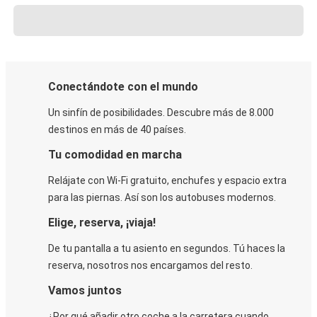
Conectándote con el mundo
Un sinfín de posibilidades. Descubre más de 8.000
destinos en más de 40 países.
Tu comodidad en marcha
Relájate con Wi-Fi gratuito, enchufes y espacio extra
para las piernas. Así son los autobuses modernos.
Elige, reserva, ¡viaja!
De tu pantalla a tu asiento en segundos. Tú haces la
reserva, nosotros nos encargamos del resto.
Vamos juntos
¿Por qué añadir otro coche a la carretera cuando