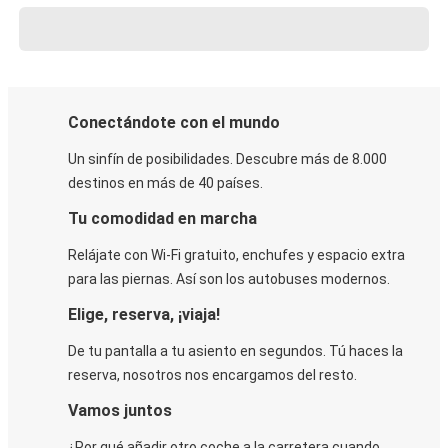
Conectándote con el mundo
Un sinfín de posibilidades. Descubre más de 8.000
destinos en más de 40 países.
Tu comodidad en marcha
Relájate con Wi-Fi gratuito, enchufes y espacio extra
para las piernas. Así son los autobuses modernos.
Elige, reserva, ¡viaja!
De tu pantalla a tu asiento en segundos. Tú haces la
reserva, nosotros nos encargamos del resto.
Vamos juntos
¿Por qué añadir otro coche a la carretera cuando