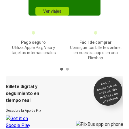
Ver viajes
Pago seguro
Fácil de comprar
Utiliza Apple Pay, Visa y
Consigue tus billetes online,
tarjetas internacionales
en nuestra app o en una
Flixshop
Con la
confianza de
Billete digital y
más de 500
seguimiento en
millones de
pasajeros
tiempo real
Descubre la App de Flix