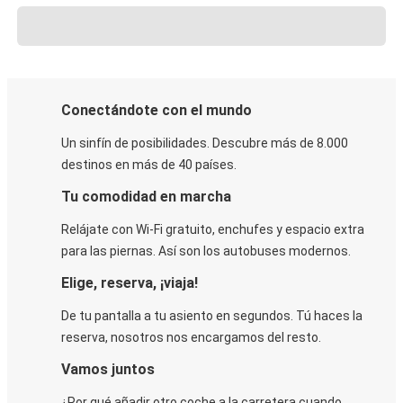
Conectándote con el mundo
Un sinfín de posibilidades. Descubre más de 8.000
destinos en más de 40 países.
Tu comodidad en marcha
Relájate con Wi-Fi gratuito, enchufes y espacio extra
para las piernas. Así son los autobuses modernos.
Elige, reserva, ¡viaja!
De tu pantalla a tu asiento en segundos. Tú haces la
reserva, nosotros nos encargamos del resto.
Vamos juntos
¿Por qué añadir otro coche a la carretera cuando