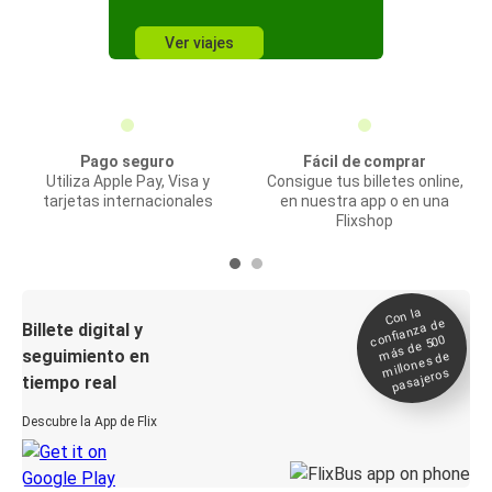
Ver viajes
Pago seguro
Fácil de comprar
Utiliza Apple Pay, Visa y
Consigue tus billetes online,
tarjetas internacionales
en nuestra app o en una
Flixshop
Con la
confianza de
Billete digital y
más de 500
seguimiento en
millones de
pasajeros
tiempo real
Descubre la App de Flix